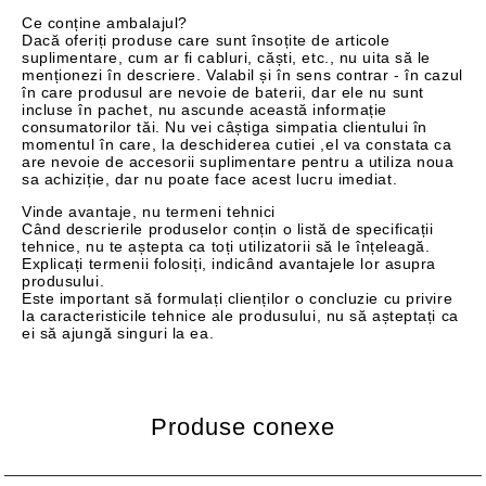
Ce conține ambalajul?
Dacă oferiți produse care sunt însoțite de articole
suplimentare, cum ar fi cabluri, căști, etc., nu uita să le
menționezi în descriere. Valabil și în sens contrar - în cazul
în care produsul are nevoie de baterii, dar ele nu sunt
incluse în pachet, nu ascunde această informație
consumatorilor tăi. Nu vei câștiga simpatia clientului în
momentul în care, la deschiderea cutiei ,el va constata ca
are nevoie de accesorii suplimentare pentru a utiliza noua
sa achiziție, dar nu poate face acest lucru imediat.
Vinde avantaje, nu termeni tehnici
Când descrierile produselor conțin o listă de specificații
tehnice, nu te aștepta ca toți utilizatorii să le înțeleagă.
Explicați termenii folosiți, indicând avantajele lor asupra
produsului.
Este important să formulați clienților o concluzie cu privire
la caracteristicile tehnice ale produsului, nu să așteptați ca
ei să ajungă singuri la ea.
Produse conexe