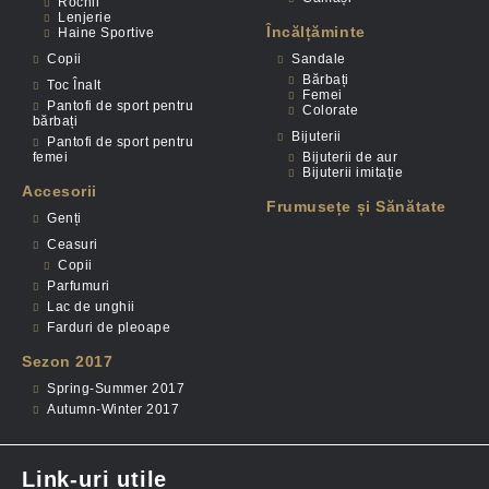
Rochii
Lenjerie
Încălțăminte
Haine Sportive
Copii
Sandale
Bărbați
Toc Înalt
Femei
Pantofi de sport pentru
Colorate
bărbați
Bijuterii
Pantofi de sport pentru
femei
Bijuterii de aur
Bijuterii imitație
Accesorii
Frumusețe și Sănătate
Genți
Ceasuri
Copii
Parfumuri
Lac de unghii
Farduri de pleoape
Sezon 2017
Spring-Summer 2017
Autumn-Winter 2017
Link-uri utile