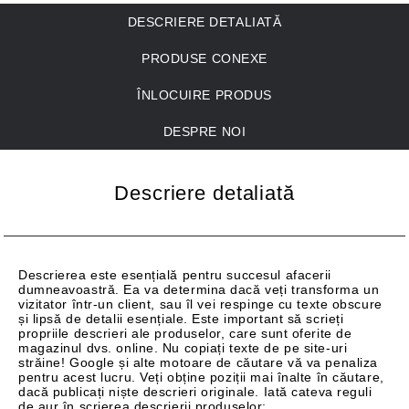
DESCRIERE DETALIATĂ
PRODUSE CONEXE
ÎNLOCUIRE PRODUS
DESPRE NOI
Descriere detaliată
Descrierea este esențială pentru succesul afacerii
dumneavoastră. Ea va determina dacă veți transforma un
vizitator într-un client, sau îl vei respinge cu texte obscure
și lipsă de detalii esențiale. Este important să scrieți
propriile descrieri ale produselor, care sunt oferite de
magazinul dvs. online. Nu copiați texte de pe site-uri
străine! Google și alte motoare de căutare vă va penaliza
pentru acest lucru. Veți obține poziții mai înalte în căutare,
dacă publicați niște descrieri originale. Iată cateva reguli
de aur în scrierea descrierii produselor: