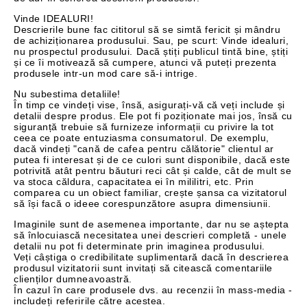
Vinde IDEALURI!
Descrierile bune fac cititorul să se simtă fericit și mândru
de achiziționarea produsului. Sau, pe scurt: Vinde idealuri,
nu prospectul produsului. Dacă știți publicul tintă bine, știți
și ce îi motivează să cumpere, atunci vă puteți prezenta
produsele intr-un mod care să-i intrige.
Nu subestima detaliile!
În timp ce vindeți vise, însă, asigurați-vă că veți include și
detalii despre produs. Ele pot fi poziționate mai jos, însă cu
siguranță trebuie să furnizeze informații cu privire la tot
ceea ce poate entuziasma consumatorul. De exemplu,
dacă vindeți "cană de cafea pentru călătorie" clientul ar
putea fi interesat și de ce culori sunt disponibile, dacă este
potrivită atât pentru băuturi reci cât și calde, cât de mult se
va stoca căldura, capacitatea ei în mililitri, etc. Prin
comparea cu un obiect familiar, crește șansa ca vizitatorul
să își facă o ideee corespunzătore asupra dimensiunii.
Imaginile sunt de asemenea importante, dar nu se aștepta
să înlocuiască necesitatea unei descrieri completă - unele
detalii nu pot fi determinate prin imaginea produsului.
Veți câștiga o credibilitate suplimentară dacă în descrierea
produsul vizitatorii sunt invitați să citească comentariile
clienților dumneavoastră.
În cazul în care produsele dvs. au recenzii în mass-media -
includeți referirile către acestea.