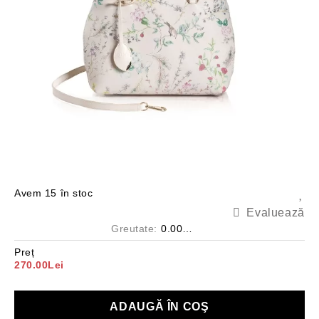
Avem
15
în stoc
Evaluează
Greutate:
0.000
Kg
Preț
270.00Lei