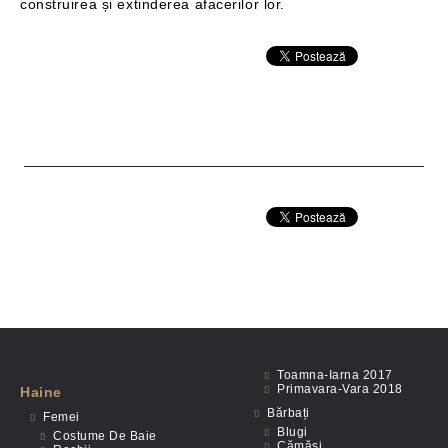
construirea și extinderea afacerilor lor.
Toamna-Iarna 2017
Primavara-Vara 2018
Haine
Bărbați
Femei
Blugi
Costume De Baie
Cămăși