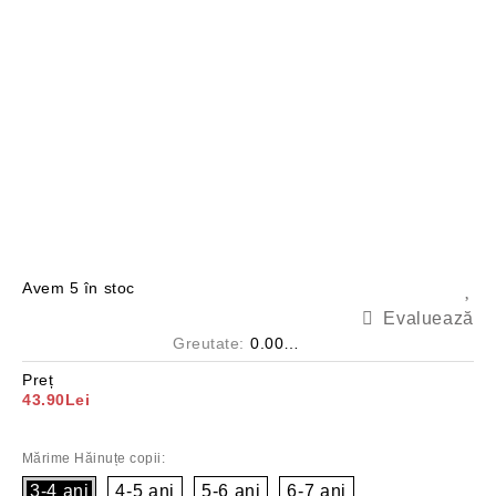
Avem
5
în stoc
Evaluează
Greutate:
0.000
Kg
Preț
43.90Lei
Mărime Hăinuțe copii:
3-4 ani
4-5 ani
5-6 ani
6-7 ani