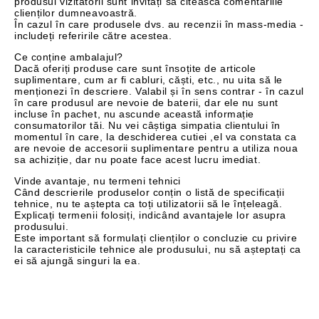
produsul vizitatorii sunt invitați să citească comentariile
clienților dumneavoastră.
În cazul în care produsele dvs. au recenzii în mass-media -
includeți referirile către acestea.
Ce conține ambalajul?
Dacă oferiți produse care sunt însoțite de articole
suplimentare, cum ar fi cabluri, căști, etc., nu uita să le
menționezi în descriere. Valabil și în sens contrar - în cazul
în care produsul are nevoie de baterii, dar ele nu sunt
incluse în pachet, nu ascunde această informație
consumatorilor tăi. Nu vei câștiga simpatia clientului în
momentul în care, la deschiderea cutiei ,el va constata ca
are nevoie de accesorii suplimentare pentru a utiliza noua
sa achiziție, dar nu poate face acest lucru imediat.
Vinde avantaje, nu termeni tehnici
Când descrierile produselor conțin o listă de specificații
tehnice, nu te aștepta ca toți utilizatorii să le înțeleagă.
Explicați termenii folosiți, indicând avantajele lor asupra
produsului.
Este important să formulați clienților o concluzie cu privire
la caracteristicile tehnice ale produsului, nu să așteptați ca
ei să ajungă singuri la ea.