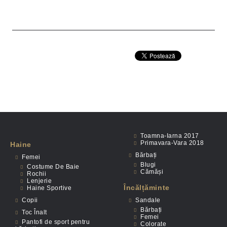
Toamna-Iarna 2017
Primavara-Vara 2018
Haine
Bărbați
Femei
Blugi
Costume De Baie
Cămăși
Rochii
Lenjerie
Încălțăminte
Haine Sportive
Copii
Sandale
Bărbați
Toc Înalt
Femei
Pantofi de sport pentru
Colorate