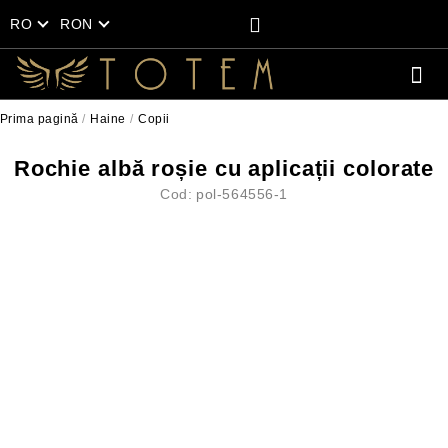
RO
RON
Prima pagină
Haine
Copii
Rochie albă roșie cu aplicații colorate
Cod:
pol-564556-1