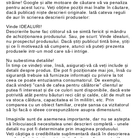
străine! Google și alte motoare de căutare vă va penaliza
pentru acest lucru. Veți obține poziții mai înalte în căutare,
dacă publicați niște descrieri originale. Iată cateva reguli
de aur în scrierea descrierii produselor:
Vinde IDEALURI!
Descrierile bune fac cititorul să se simtă fericit și mândru
de achiziționarea produsului. Sau, pe scurt: Vinde idealuri,
nu prospectul produsului. Dacă știți publicul tintă bine, știți
și ce îi motivează să cumpere, atunci vă puteți prezenta
produsele intr-un mod care să-i intrige.
Nu subestima detaliile!
În timp ce vindeți vise, însă, asigurați-vă că veți include și
detalii despre produs. Ele pot fi poziționate mai jos, însă cu
siguranță trebuie să furnizeze informații cu privire la tot
ceea ce poate entuziasma consumatorul. De exemplu,
dacă vindeți "cană de cafea pentru călătorie" clientul ar
putea fi interesat și de ce culori sunt disponibile, dacă este
potrivită atât pentru băuturi reci cât și calde, cât de mult se
va stoca căldura, capacitatea ei în mililitri, etc. Prin
comparea cu un obiect familiar, crește șansa ca vizitatorul
să își facă o ideee corespunzătore asupra dimensiunii.
Imaginile sunt de asemenea importante, dar nu se aștepta
să înlocuiască necesitatea unei descrieri completă - unele
detalii nu pot fi determinate prin imaginea produsului.
Veți câștiga o credibilitate suplimentară dacă în descrierea