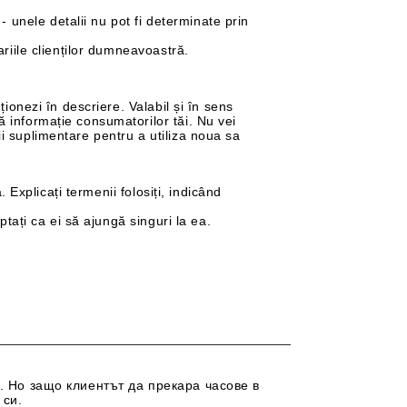
unele detalii nu pot fi determinate prin
ariile clienților dumneavoastră.
ționezi în descriere. Valabil și în sens
ă informație consumatorilor tăi. Nu vei
ii suplimentare pentru a utiliza noua sa
. Explicați termenii folosiți, indicând
ptați ca ei să ajungă singuri la ea.
 Но защо клиентът да прекара часове в
 си.