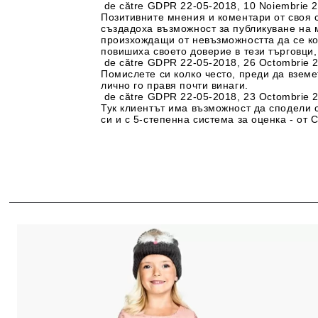
de către
GDPR 22-05-2018
,
10 Noiembrie 
Позитивните мнения и коментари от своя 
създадоха възможност за публикуване на 
произхождащи от невъзможността да се ко
повишиха своето доверие в тези търговци,
de către
GDPR 22-05-2018
,
26 Octombrie 
Помислете си колко често, преди да вземе
лично го правя почти винаги.
de către
GDPR 22-05-2018
,
23 Octombrie 
Тук клиентът има възможност да сподели 
си и с 5-степенна система за оценка - от 