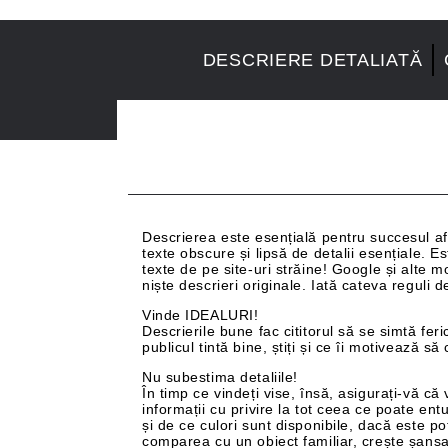
DESCRIERE DETALIATĂ
Descrierea este esențială pentru succesul af
texte obscure și lipsă de detalii esențiale. E
texte de pe site-uri străine! Google și alte m
niște descrieri originale. Iată cateva reguli d
Vinde IDEALURI!
Descrierile bune fac cititorul să se simtă fer
publicul tintă bine, știți și ce îi motivează 
Nu subestima detaliile!
În timp ce vindeți vise, însă, asigurați-vă că
informații cu privire la tot ceea ce poate en
și de ce culori sunt disponibile, dacă este pot
comparea cu un obiect familiar, crește șansa