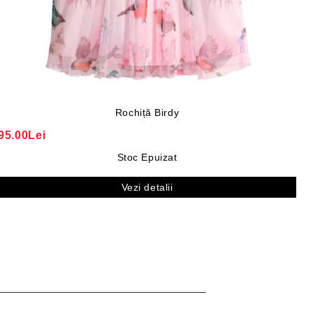
Rochiță Birdy
95.00Lei
Stoc Epuizat
Vezi detalii