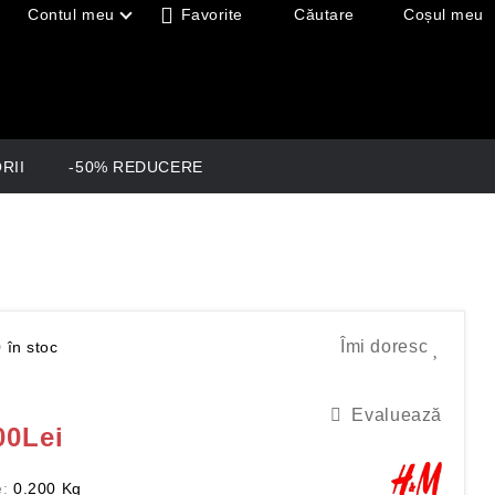
Contul meu
Favorite
Căutare
Coșul meu
RII
-50% REDUCERE
utentificare în cont
 ȘI SĂNĂTATE
SEZON 2017
Spring-Summer 2017
i
Autumn-Winter 2017
Îmi doresc
0
în stoc
leoape
Evaluează
00Lei
:
0.200
Kg