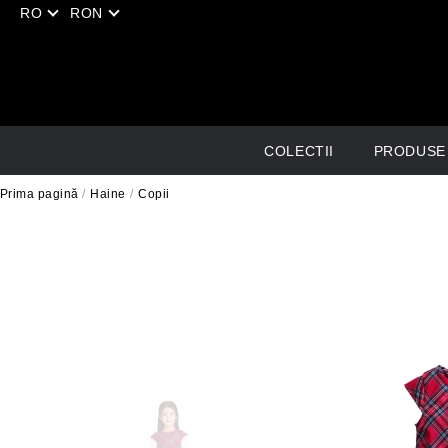
RO
RON
COLECTII
PRODUSE
Creează un Cont Nou
Prima pagină
Haine
Copii
Nu ai cont? Creează-ți un cont în magazinul nostru
Finalizezi comanda mai rapid
HAINE
ÎNCĂLȚĂMIN
Salvezi mai multe adrese de livrare
Vezi istoricul tău de comenzi
Femei
Sandale
Urmărești stadiul noilor comenzi
Copii
Toc Înalt
Salvezi articole în lista cu produse dorite
Bărbați
Pantofi de spo
Creează cont
Pantofi de spo