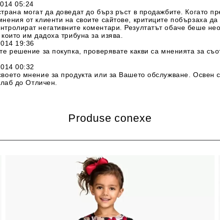
2014 05:24
страна могат да доведат до бърз ръст в продажбите. Когато п
мнения от клиенти на своите сайтове, критиците побързаха да
нтролират негативните коментари. Резултатът обаче беше нео
 които им дадоха трибуна за изява.
2014 19:36
те решение за покупка, проверявате какви са мненията за съот
2014 00:32
своето мнение за продукта или за Вашето обслужване. Освен 
Слаб до Отличен.
Produse conexe