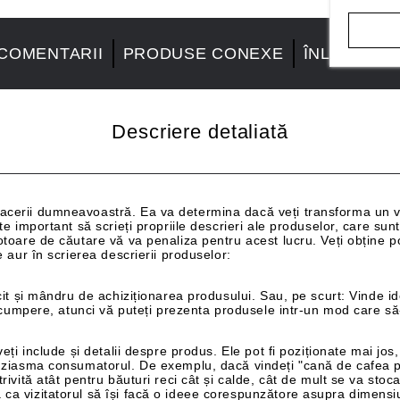
COMENTARII
PRODUSE CONEXE
ÎNLOCUIRE
Descriere detaliată
acerii dumneavoastră. Ea va determina dacă veți transforma un vizi
ste important să scrieți propriile descrieri ale produselor, care sun
otoare de căutare vă va penaliza pentru acest lucru. Veți obține po
e aur în scrierea descrierii produselor:
icit și mândru de achiziționarea produsului. Sau, pe scurt: Vinde id
să cumpere, atunci vă puteți prezenta produsele intr-un mod care să-
 veți include și detalii despre produs. Ele pot fi poziționate mai jo
tuziasma consumatorul. De exemplu, dacă vindeți "cană de cafea pen
rivită atât pentru băuturi reci cât și calde, cât de mult se va stoca c
 ca vizitatorul să își facă o ideee corespunzătore asupra dimensiu