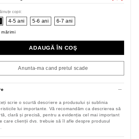
inuțe copii:
i
4-5 ani
5-6 ani
6-7 ani
 mărimi
Anunta-ma cand pretul scade
re
teți scrie o scurtă descriere a produsului și sublinia
eristicile lui importante. Vă recomandăm ca descrierea să
rtă, clară și precisă, pentru a evidenția cel mai important
e care clienții dvs. trebuie să îl afle despre produsul
.