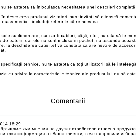
u se aștepta să înlocuiască necesitatea unei descrieri completă - 
 în descrierea produsul vizitatorii sunt invitați să citească coment
n mass-media - includeți referirile către acestea.
icole suplimentare, cum ar fi cabluri, căști, etc., nu uita să le men
e de baterii, dar ele nu sunt incluse în pachet, nu ascunde aceast
re, la deschiderea cutiei ,el va constata ca are nevoie de accesor
at.
ecificații tehnice, nu te aștepta ca toți utilizatorii să le înțeleagă
zie cu privire la caracteristicile tehnice ale produsului, nu să aște
Comentarii
2014 18:29
обръщаме към мнения на други потребители относно продукта.
ави тази информация от Ваши клиенти, вече направили избора