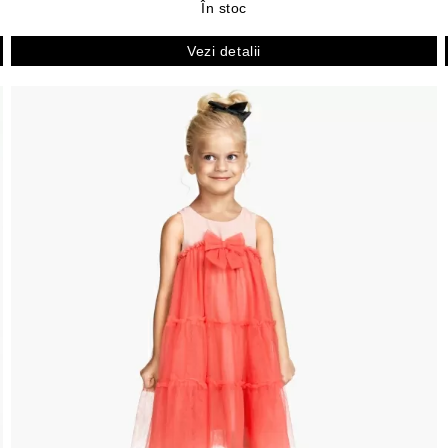
În stoc
Vezi detalii