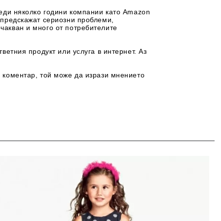
реди няколко години компании като Amazon
 предскажат сериозни проблеми,
чакван и много от потребителите
ветния продукт или услуга в интернет. Аз
с коментар, той може да изрази мнението