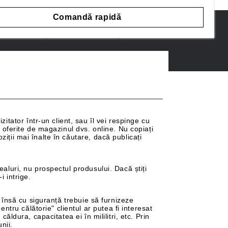
Comandă rapidă
 PRODUS
DESPRE NOI
tator într-un client, sau îl vei respinge cu
t oferite de magazinul dvs. online. Nu copiați
ziții mai înalte în căutare, dacă publicați
ealuri, nu prospectul produsului. Dacă știți
i intrige.
s, însă cu siguranță trebuie să furnizeze
tru călătorie" clientul ar putea fi interesat
ăldura, capacitatea ei în mililitri, etc. Prin
nii.