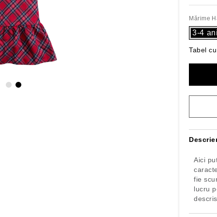
Mărime Hă
3-4 an
Tabel cu
Descrie
Aici pu
caract
fie scu
lucru p
descris