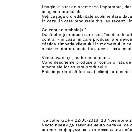
Imaginile sunt de asemenea importante, dar n
imaginea produsului.
Veți câștiga o credibilitate suplimentară dacă
În cazul în care produsele dvs. au recenzii î
Ce conține ambalajul?
Dacă oferiți produse care sunt însoțite de art
contrar - în cazul în care produsul are nevoi
câștiga simpatia clientului în momentul în ca
achiziție, dar nu poate face acest lucru imedi
Vinde avantaje, nu termeni tehnici
Când descrierile produselor conțin o listă de sp
avantajele lor asupra produsului.
Este important să formulați clienților o conclu
de către
GDPR 22-05-2018
,
13 Noiembrie 
Често преди да закупим нещо онлайн, се 
четене на форуми, когато може да си наб