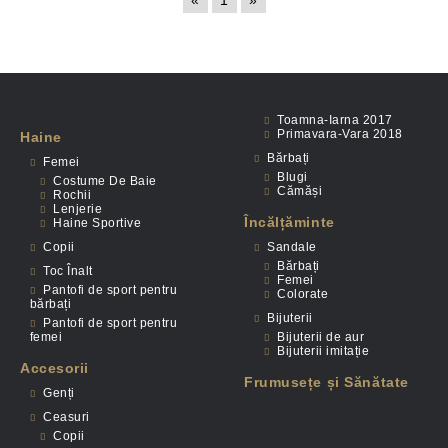
«
1
»
Toamna-Iarna 2017
Primavara-Vara 2018
Haine
Bărbați
Femei
Blugi
Costume De Baie
Cămăși
Rochii
Lenjerie
Încălțăminte
Haine Sportive
Copii
Sandale
Bărbați
Toc Înalt
Femei
Pantofi de sport pentru
Colorate
bărbați
Bijuterii
Pantofi de sport pentru
femei
Bijuterii de aur
Bijuterii imitație
Accesorii
Frumusețe și Sănătate
Genți
Ceasuri
Copii