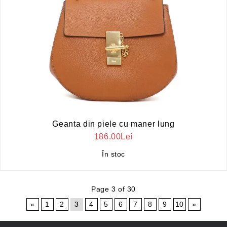
Geanta din piele cu maner lung
186.00Lei
În stoc
Page 3 of 30
«
1
2
3
4
5
6
7
8
9
10
»