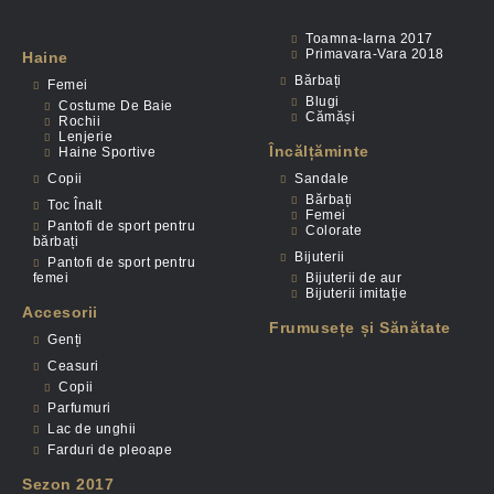
Toamna-Iarna 2017
Primavara-Vara 2018
Haine
Bărbați
Femei
Blugi
Costume De Baie
Cămăși
Rochii
Lenjerie
Încălțăminte
Haine Sportive
Copii
Sandale
Bărbați
Toc Înalt
Femei
Pantofi de sport pentru
Colorate
bărbați
Bijuterii
Pantofi de sport pentru
femei
Bijuterii de aur
Bijuterii imitație
Accesorii
Frumusețe și Sănătate
Genți
Ceasuri
Copii
Parfumuri
Lac de unghii
Farduri de pleoape
Sezon 2017